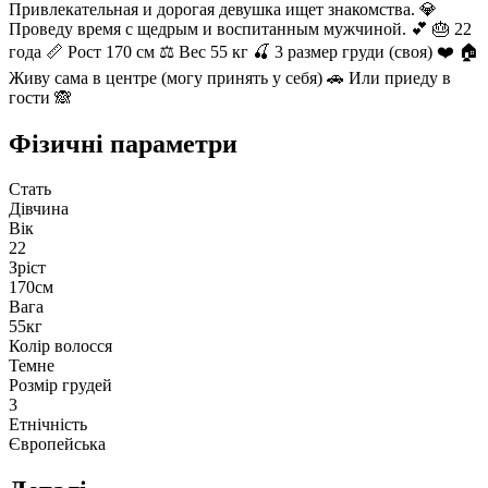
Привлекательная и дорогая девушка ищет знакомства. 💎
Проведу время с щедрым и воспитанным мужчиной. 💕 🎂 22
года 📏 Рост 170 см ⚖️ Вес 55 кг 🍒 3 размер груди (своя) ❤️ 🏠
Живу сама в центре (могу принять у себя) 🚗 Или приеду в
гости 🙈
Фізичні параметри
Стать
Дівчина
Вік
22
Зріст
170см
Вага
55кг
Колір волосся
Темне
Розмір грудей
3
Етнічність
Європейська