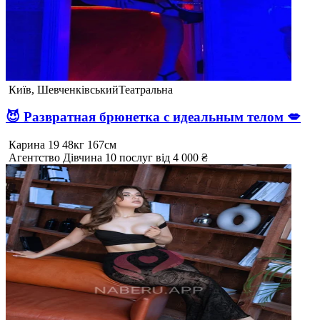
Київ, Шевченківський
Театральна
😈 Развратная брюнетка с идеальным телом 💋
Карина
19
48кг
167см
Агентство
Дівчина
10 послуг
від 4 000 ₴