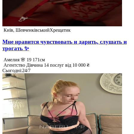
Київ, Шевченківський
Хрещатик
Мне нравится чувствовать и дарить, слушать и
трогать ✨
Амелия 🌸
19
171см
Агентство
Дівчина
14 послуг
від 10 000 ₴
Сьогодні
:
24/7