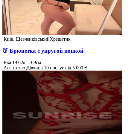
Київ, Шевченківський
Хрещатик
🍑 Брюнетка с упругой попкой
Ева
19
62кг
169см
Агентство
Дівчина
10 послуг
від 5 000 ₴