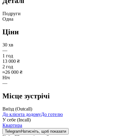
Деталі
Подруги
Одна
Ціни
30 хв
—
1 год
13 000 ₴
2 год
≈
26 000 ₴
Ніч
—
Місце зустрічі
Виїзд (Outcall)
До клієнта додому
До готелю
У себе (Incall)
Квартира
Telegram
Натисніть, щоб показати