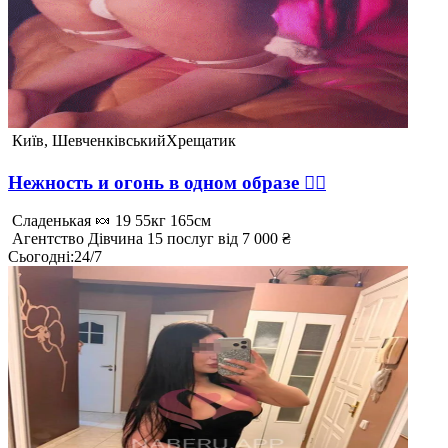
Київ, Шевченківський
Хрещатик
Нежность и огонь в одном образе ❤️‍🔥
Сладенькая 🍬
19
55кг
165см
Агентство
Дівчина
15 послуг
від 7 000 ₴
Сьогодні
:
24/7