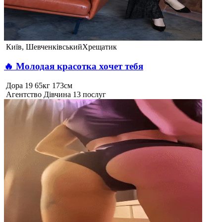
Київ, Шевченківський
Хрещатик
🔥 Молодая красотка хочет тебя
Дора
19
65кг
173см
Агентство
Дівчина
13 послуг