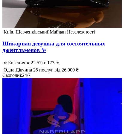
Київ, Шевченківський
Майдан Незалежності
Шикарная девушка для состоятельных
джентльменов ✨
⭐ Евгения ⭐
22
57кг
173см
Одна
Дівчина
25 послуг
від 26 000 ₴
Сьогодні
:
24/7