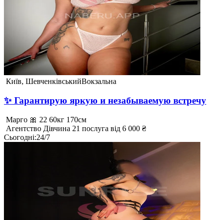
Київ, Шевченківський
Вокзальна
✨ Гарантирую яркую и незабываемую встречу
Марго 🎀
22
60кг
170см
Агентство
Дівчина
21 послуга
від 6 000 ₴
Сьогодні
:
24/7