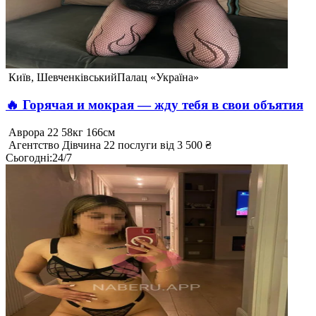
Київ, Шевченківський
Палац «Україна»
🔥 Горячая и мокрая — жду тебя в свои объятия
Аврора
22
58кг
166см
Агентство
Дівчина
22 послуги
від 3 500 ₴
Сьогодні
:
24/7