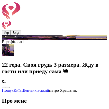
Укр
Вхід
Верифіковані
22 года. Своя грудь 3 размера. Жду в
гости или приеду сама 👑
💞
Пошук
Київ
Шевченківський
метро
Хрещатик
Про мене